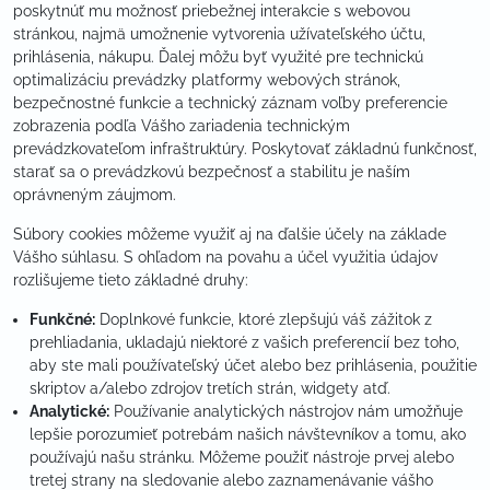
poskytnúť mu možnosť priebežnej interakcie s webovou
stránkou, najmä umožnenie vytvorenia užívateľského účtu,
prihlásenia, nákupu. Ďalej môžu byť využité pre technickú
optimalizáciu prevádzky platformy webových stránok,
bezpečnostné funkcie a technický záznam voľby preferencie
zobrazenia podľa Vášho zariadenia technickým
prevádzkovateľom infraštruktúry. Poskytovať základnú funkčnosť,
starať sa o prevádzkovú bezpečnosť a stabilitu je naším
oprávneným záujmom.
Súbory cookies môžeme využiť aj na ďalšie účely na základe
Vášho súhlasu. S ohľadom na povahu a účel využitia údajov
rozlišujeme tieto základné druhy:
Funkčné:
Doplnkové funkcie, ktoré zlepšujú váš zážitok z
prehliadania, ukladajú niektoré z vašich preferencií bez toho,
aby ste mali používateľský účet alebo bez prihlásenia, použitie
skriptov a/alebo zdrojov tretích strán, widgety atď.
Analytické:
Používanie analytických nástrojov nám umožňuje
lepšie porozumieť potrebám našich návštevníkov a tomu, ako
používajú našu stránku. Môžeme použiť nástroje prvej alebo
tretej strany na sledovanie alebo zaznamenávanie vášho