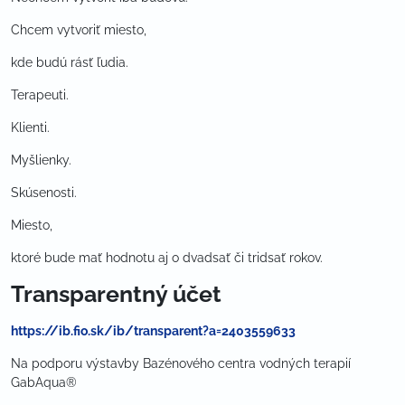
Chcem vytvoriť miesto,
kde budú rásť ľudia.
Terapeuti.
Klienti.
Myšlienky.
Skúsenosti.
Miesto,
ktoré bude mať hodnotu aj o dvadsať či tridsať rokov.
Transparentný účet
https://ib.fio.sk/ib/transparent?a=2403559633
Na podporu výstavby Bazénového centra vodných terapií
GabAqua®