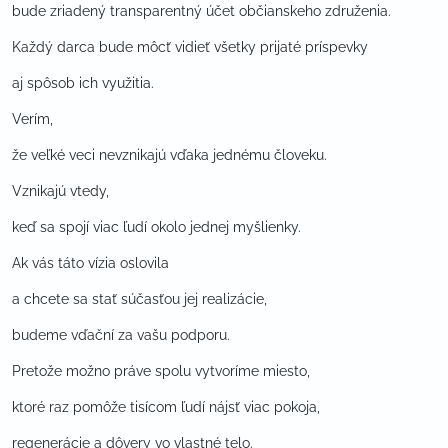
bude zriadený transparentný účet občianskeho združenia.
Každý darca bude môcť vidieť všetky prijaté príspevky
aj spôsob ich využitia.
Verím,
že veľké veci nevznikajú vďaka jednému človeku.
Vznikajú vtedy,
keď sa spojí viac ľudí okolo jednej myšlienky.
Ak vás táto vízia oslovila
a chcete sa stať súčasťou jej realizácie,
budeme vďační za vašu podporu.
Pretože možno práve spolu vytvoríme miesto,
ktoré raz pomôže tisícom ľudí nájsť viac pokoja,
regenerácie a dôvery vo vlastné telo.