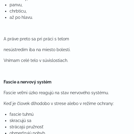
panvu,
chrbticu,
až po hlavu.
A práve preto sa pri práci s telom
nesústredím iba na miesto bolesti.
Vnímam celé telo v súvislostiach.
Fascie a nervový systém
Fascie veľmi úzko reagujú na stav nervového systému.
Keď je človek dlhodobo v strese alebo v režime ochrany:
fascie tuhnú
skracujú sa
strácajú pružnosť
obmedzujú pohyb