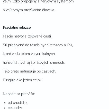
veľmi úzko prepojený s nervovým systémom
a vnútorným prežívaním človeka.
Fasciálne reťazce
Fascie netvoria izolované časti.
Sú prepojené do fasciálnych reťazcov a línií,
ktoré vedú telom vo vertikálnych,
horizontálnych aj špirálových smeroch.
Telo preto nefunguje po častiach.
Funguje ako jeden celok
Napätie sa prenáša:
od chodidiel,
cez nohy,