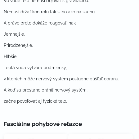
Vo vode telo nemusí bojovať s gravitáciou.
Nemusí držať kontrolu tak silno ako na suchu.
A práve preto dokáže reagovať inak.
Jemnejšie.
Prirodzenejšie.
Hlbšie.
Teplá voda vytvára podmienky,
v ktorých môže nervový systém postupne púšťať obranu.
A keď sa prestane brániť nervový systém,
začne povoľovať aj fyzické telo.
Fasciálne pohybové reťazce