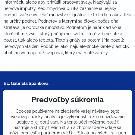
informáciu alebo aby prinútili pracovať svaly. Nazývajú sa
nervové impulzy. Keď zmyslová bunka zaznamená nejaký
podnet, začne vysielať množstvo signálov. Je to teda reakcia tela
na určitý podnet. Podnetov, s ktorými sa človek počas dňa
stretáva, je obrovské množstvo. Podnetom je napríklad vôňa,
ktorú cítime, zvuk, ktorý počujeme, svetlo, ktoré vidíme, ale aj
bolesť, tlak alebo teplota. Tieto signály sa potom šíria pozdĺž
nervových vlákien. Podobne, ako majú elektrické káble plastický
obal, nervy majú tiež svoj obal, ktorý má malé zárezy.
Bc. Gabriela Španková
Predvoľby súkromia
+421 905 165 265
kontakt​@gabaqua​.sk
Cookies používame na zlepšenie vašej návštevy tejto
webovej stránky, analýzu jej výkonnosti a zhromažďovanie
údajov o jej používaní. Na tento účel môžeme použiť
nástroje a služby tretích strán a zhromaždené údaje sa
Whatsapp
FB GabAqua
môžu preniesť k partnerom v EÚ, USA alebo iných krajinách.